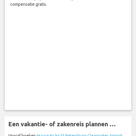
compensatie gratis.
Een vakantie- of zakenreis plannen …
Vooraf boeken
Huurauto bij St Petersburg Clearwater Airport