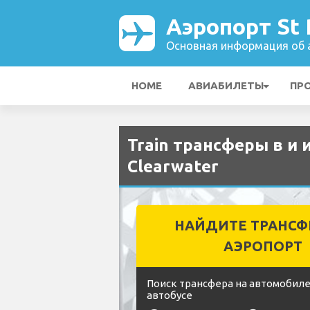
Аэропорт St 
Основная информация об а
HOME
АВИАБИЛЕТЫ
ПР
Train трансферы в и 
Clearwater
НАЙДИТЕ ТРАНСФ
АЭРОПОРТ
Поиск трансфера на автомобиле
автобусе