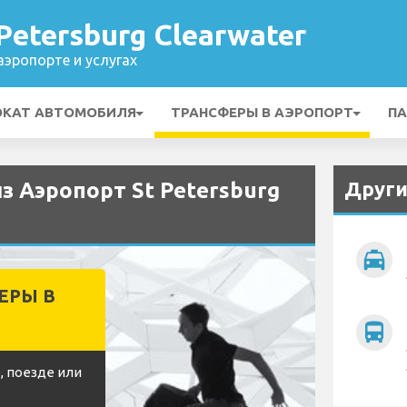
Petersburg Clearwater
эропорте и услугах
ОКАТ АВТОМОБИЛЯ
ТРАНСФЕРЫ В АЭРОПОРТ
ПА
Други
из Аэропорт St Petersburg
local_taxi
ЕРЫ В
directions_bus
, поезде или